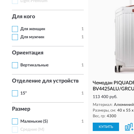
Light Premium
Для кого
Для женщин
1
Для мужчин
1
Ориентация
Вертикальные
1
Отделение для устройств
Чемодан PIQUAD
BV4425ALU/GRCU 
15"
1
113 400 руб.
Материал:
Алюминий,
Размер
Размеры, см:
40 x 55 x
Вес, гр:
4300
Маленькие (S)
1
КУПИТЬ
Средние (M)