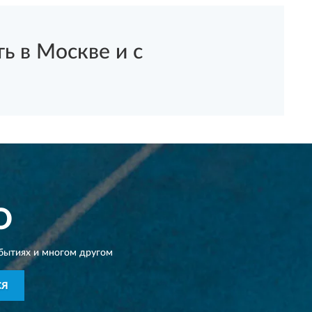
 в Москве и с
O
бытиях и многом другом
СЯ