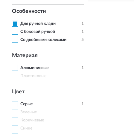
Особенности
Для ручной клади
1
С боковой ручкой
1
Со двойными колесами
5
Материал
Алюминиевые
1
Пластиковые
Цвет
Серые
1
Зеленые
Коричневые
Синие