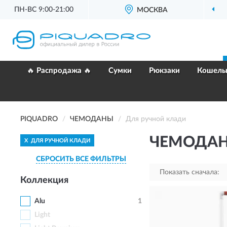
ПН-ВС 9:00-21:00
ОФИЦИАЛЬНЫЙ
ДИЛЕР PIQUADRO
МОСКВА
🔥 Распродажа 🔥
Сумки
Рюкзаки
Кошель
PIQUADRO
ЧЕМОДАНЫ
Для ручной клади
ЧЕМОДАН
X
ДЛЯ РУЧНОЙ КЛАДИ
СБРОСИТЬ ВСЕ ФИЛЬТРЫ
Показать сначала:
Коллекция
Alu
1
Light