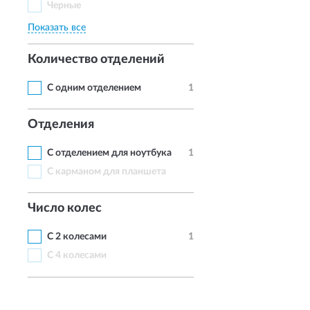
Черные
Показать все
Количество отделений
С одним отделением
1
Отделения
С отделением для ноутбука
1
С карманом для планшета
Число колес
С 2 колесами
1
С 4 колесами