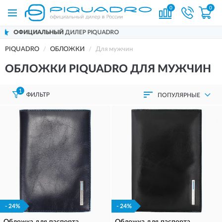
0
0
 PIQUADRO
ДОСТАВИМ
ПО ВСЕЙ РО
PIQUADRO
ОБЛОЖКИ
Для мужчин
ОБЛОЖКИ PIQUADRO ДЛЯ МУЖЧИН
1
ФИЛЬТР
ПОПУЛЯРНЫЕ
- 24%
- 24%