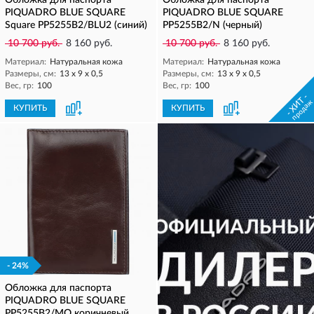
Обложка для паспорта
Обложка для паспорта
PIQUADRO BLUE SQUARE
PIQUADRO BLUE SQUARE
Square PP5255B2/BLU2 (синий)
PP5255B2/N (черный)
10 700 руб.
8 160 руб.
10 700 руб.
8 160 руб.
Материал:
Натуральная кожа
Материал:
Натуральная кожа
Размеры, см:
13 х 9 х 0,5
Размеры, см:
13 х 9 х 0,5
Вес, гр:
100
Вес, гр:
100
- ХИТ -
продаж
КУПИТЬ
КУПИТЬ
- 24%
Обложка для паспорта
PIQUADRO BLUE SQUARE
PP5255B2/MO коричневый