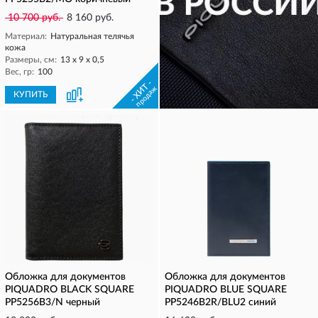
10 700 руб.
8 160 руб.
Материал:
Натуральная телячья
кожа
Размеры, см:
13 х 9 х 0,5
Вес, гр:
100
- ХИТ -
продаж
КУПИТЬ
КУПИТЬ
Обложка для документов
Обложка для документов
PIQUADRO BLACK SQUARE
PIQUADRO BLUE SQUARE
PP5256B3/N черный
PP5246B2R/BLU2 синий