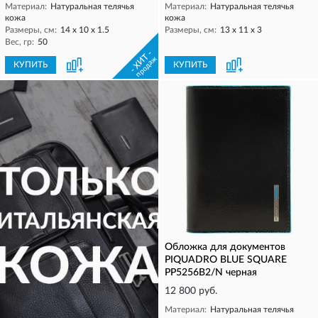
Материал:
Натуральная телячья
Материал:
Натуральная телячья
кожа
кожа
Размеры, см:
14 х 10 х 1.5
Размеры, см:
13 х 11 х 3
Вес, гр:
50
- ХИТ -
продаж
КУПИТЬ
КУПИТЬ
Обложка для документов
PIQUADRO BLUE SQUARE
PP5256B2/N черная
12 800 руб.
Материал:
Натуральная телячья