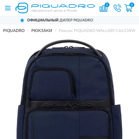
0
0
ФИЦИАЛЬНЫЙ
ДИЛЕР PIQUADRO
Д
PIQUADRO
РЮКЗАКИ
Рюкзак PIQUADRO WALLABY CA6238W12