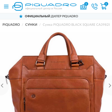
0
0
ИЦИАЛЬНЫЙ
ДИЛЕР PIQUADRO
ДОС
PIQUADRO
СУМКИ
Сумка PIQUADRO BLACK SQUARE CA3982B3/