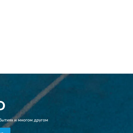
O
бытиях и многом другом