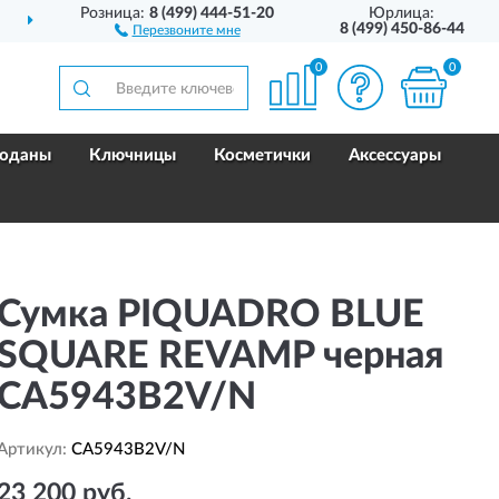
Розница:
8 (499) 444-51-20
Юрлица:
ДОСТАВИМ
ПО ВСЕЙ РОССИИ
8 (499) 450-86-44
Перезвоните мне
0
0
оданы
Ключницы
Косметички
Аксессуары
Сумка PIQUADRO BLUE
SQUARE REVAMP черная
CA5943B2V/N
Артикул:
CA5943B2V/N
23 200 руб.