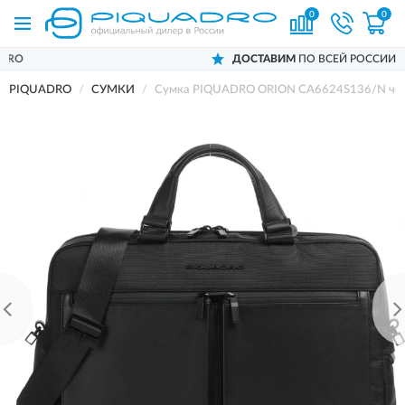
0
0
ДОСТАВИМ
ПО ВСЕЙ РОССИИ
PIQUADRO
СУМКИ
Сумка PIQUADRO ORION CA6624S136/N че