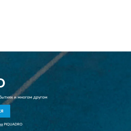
O
бытиях и многом другом
СЯ
ия
PIQUADRO