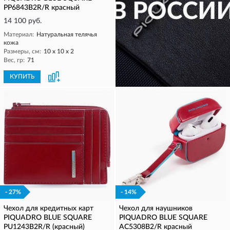
PP6843B2R/R красный
14 100 руб.
Материал:
Натуральная телячья
кожа
Размеры, см:
10 х 10 х 2
Вес, гр:
71
КУПИТЬ
КУПИТЬ
- 27%
- 14%
Чехол для кредитных карт
Чехол для наушников
PIQUADRO BLUE SQUARE
PIQUADRO BLUE SQUARE
PU1243B2R/R (красный)
AC5308B2/R красный