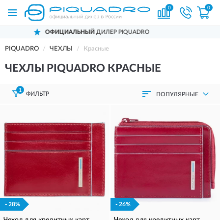
0
0
ЛЬНЫЙ
ДИЛЕР PIQUADRO
ДОСТАВИ
PIQUADRO
ЧЕХЛЫ
Красные
ЧЕХЛЫ PIQUADRO КРАСНЫЕ
1
ФИЛЬТР
ПОПУЛЯРНЫЕ
- 28%
- 26%